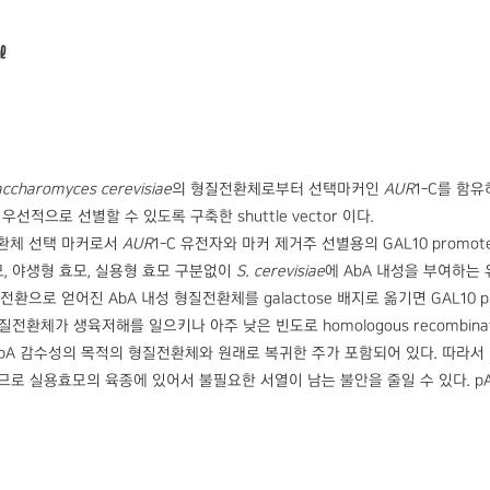
㎖
ccharomyces cerevisiae
의 형질전환체로부터 선택마커인
AUR
1-C를 함
선적으로 선별할 수 있도록 구축한 shuttle vector 이다.
전환체 선택 마커로서
AUR
1-C 유전자와 마커 제거주 선별용의 GAL10 promot
모, 야생형 효모, 실용형 효모 구분없이
S. cerevisiae
에 AbA 내성을 부여하는 
전환으로 얻어진 AbA 내성 형질전환체를 galactose 배지로 옮기면 GAL10 pr
전환체가 생육저해를 일으키나 아주 낮은 빈도로 homologous recombina
AbA 감수성의 목적의 형질전환체와 원래로 복귀한 주가 포함되어 있다. 따라서 
거되므로 실용효모의 육종에 있어서 불필요한 서열이 남는 불안을 줄일 수 있다. p