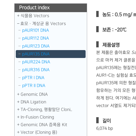
Product index
농도 : 0.5 mg/ 
식물용 Vectors
효모 · 계상균 용 Vectors
보존 : -20℃
pAUR101 DNA
pAUR112 DNA
제품설명
pAUR123 DNA
본 제품은 출아효모
Sa
pAUR135 DNA
으로 마커 제거 클론을 우
pAUR224 DNA
pAUR135에는 형질
pAUR316 DNA
AUR1-C는 실험실 효
pPTR I DNA
pAUR135에 의한 형질
pPTR II DNA
함유하는 거의 모든 형질
Genomic DNA
하게 된다. 여기에는 
DNA Ligation
vector 서열도 제
TA-Cloning, 평활말단 Cloni..
In-Fusion Cloning
길이
Genomic DNA 증폭용 Kit
6,074 bp
Vector (Cloning 용)