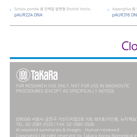
Schizo. pombe 용 단백질 발현형 Shuttle Vecto..
Aspergillus 용 
pAUR224 DNA
pAUR316 D
FOR RESEARCH USE ONLY. NOT FOR USE IN DIAGNOSTIC
PROCEDURES (EXCEPT AS SPECIFICALLY NOTED).
(08506) 서울시 금천구 가산디지털2로 108, 601호(가산동, 뉴티캐슬
TEL. 02-2081-2525 | FAX. 02-2081-2500
AI-assisted summaries & images · Human-reviewed
Copyright(c) All right reserved. by Takara Korea Biomedical In