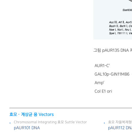
그림 pAUR135 DNA
r
AUR1-C
GAL10p-GIN11M86
r
Amp
Col E1 ori
효모 · 계상균 용 Vectors
Chromosomal Integrating 효모 Suttle Vector
효모 자율복제형 Su
pAUR101 DNA
pAUR112 DN