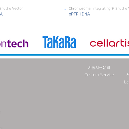
Shuttle Vector
Chromosomal Integrating 형 Shuttle 
NA
pPTR I DNA
기술지원문의
Custom Service
Le
)
c.