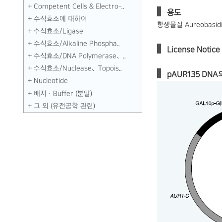
Competent Cells & Electro-..
용도
수식효소에 대하여
항생물질 Aureobas
수식효소／Ligase
수식효소／Alkaline Phospha..
License Notice 
수식효소／DNA Polymerase、..
수식효소／Nuclease、Topois..
pAUR135 DNA
Nucleotide
배지 · Buffer (분말)
그 외 (유전공학 관련)