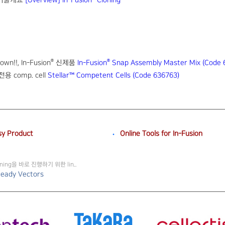
g 기술개요
[Overview] In-Fusion
Cloning
®
®
n!!, In-Fusion
신제품
In-Fusion
Snap Assembly Master Mix (Code 
 전용 comp. cell
Stellar™ Competent Cells (Code 636763)
y Product
Online Tools for In-Fusion
loning을 바로 진행하기 위한 lin..
Ready Vectors