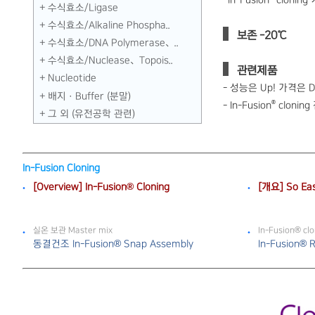
*In-Fusion
clonin
수식효소／Ligase
수식효소／Alkaline Phospha..
보존 -20℃
수식효소／DNA Polymerase、..
수식효소／Nuclease、Topois..
관련제품
Nucleotide
- 성능은 Up! 가격은 Dow
배지 · Buffer (분말)
®
- In-Fusion
cloning
그 외 (유전공학 관련)
In-Fusion Cloning
[Overview] In-Fusion® Cloning
[개요] So Eas
실온 보관 Master mix
In-Fusion® c
동결건조 In-Fusion® Snap Assembly
In-Fusion® 