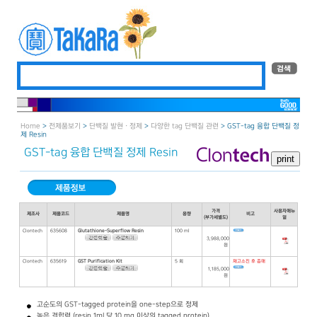
Home
>
전제품보기
>
단백질 발현 · 정제
>
다양한 tag 단백질 관련
> GST-tag 융합 단백질 정
제 Resin
GST-tag 융합 단백질 정제 Resin
가격
사용자매뉴
제조사
제품코드
제품명
용량
비고
(부가세별도)
얼
Clontech
635608
Glutathione-Superflow Resin
100 ml
3,988,000
원
Clontech
635619
GST Purification Kit
5 회
재고소진 후 종매
1,185,000
원
고순도의 GST-tagged protein을 one-step으로 정제
높은 결합력 (resin 1ml 당 10 mg 이상의 tagged protein)