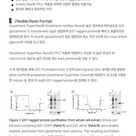
Gravity flow와 FPLC 적용을 위하여 다양한 형태로 이용가능
용이한 재생 & 합리적인 가격
Flexible Resin Format
Glutathione-Superflow와 Glutathione-Uniflow Resin은 높은 친화력과 특이성으로 GST
(glutathione-S-transferase) tag과 결합하여 GST-tagged protein을 빠르고 효율적으로
정제하도록 한다. 이 resin은 glutathione이 공유 결합되어 있는 각각 6%와 4% cross-linked
agarose에 기반을 두고 있다.
Glutathione-Superflow Resin은 FPLC 적용에 적합하다. 이것은 더 높은 유속과 15
ml/cm2/min 정도로 높은 유속을 갖는 back pressure을 견딜 수 있다.
더 큰 편리함을 위해, GST Purification Kit는 5 번의 batch/gravity flow 정제를 위한 충분한
stock buffer와 prepacked Glutathione-Superflow Column을 제공한다. 이 kit를 사용하
면 column 당 최대 10 mg의 GST-tagged protein을 정제할 수 있다.
Figure 1. GST-tagged protein purification from whole cell extract.
Whole cell
extracts containing GST-DHFR (
Panel A
) and GST alone (
Panel B
) were loaded,
washed, and eluted from glutathione resin columns. The resulting purification