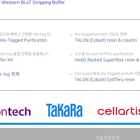
:
Western BLoT Stripping Buffer
타입으로 빠르고 간편한 His-tag 단..
His-tagged protein 고순도 정제
is-Tagged Purification
TALON (Cobalt) resin & column
s-tag 융합 단백질 추출에,xT..
고수율 Ni resin & FPLC purification
fer Kit
His60 (Nickel) Superflow resin &
ine tag 항체
Cell lysate에서 His-tagged protein 
TALON (Cobalt) CellThru resin
기술지원문의