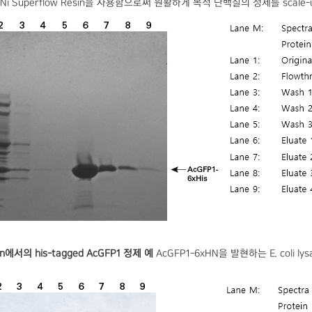
60 Ni Superflow Resin을 사용함으로써 원활하게 목적 단백질의 정제를 scale-
ion에서의 his-tagged AcGFP1 정제 예
AcGFP1-6xHN을 발현하는 E. coli ly