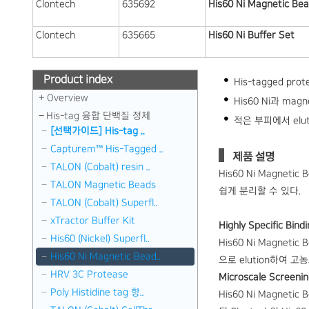
Clontech
635692
His60 Ni Magnetic Be
Clontech
635665
His60 Ni Buffer Set
Product index
His-tagged p
Overview
His60 Ni과 ma
His-tag 융합 단백질 정제
적은 부피에서 elu
[선택가이드] His-tag ..
Capturem™ His-Tagged ..
제품 설명
TALON (Cobalt) resin ..
His60 Ni Magnet
TALON Magnetic Beads
쉽게 분리할 수 있다.
TALON (Cobalt) Superfl..
xTractor Buffer Kit
Highly Specific Bindi
His60 (Nickel) Superfl..
His60 Ni Magne
His60 Ni Magnetic Bead..
으로 elution하여 고
HRV 3C Protease
Microscale Screeni
Poly Histidine tag 항..
His60 Ni Magnet