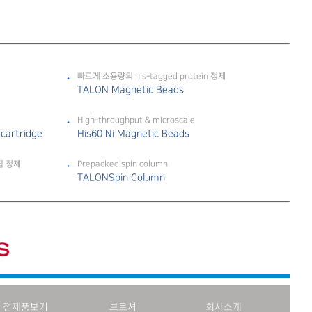
빠르게 소용량의 his-tagged protein 정제
TALON Magnetic Beads
High-throughput & microscale
 cartridge
His60 Ni Magnetic Beads
직접 정제
Prepacked spin column
TALONSpin Column
전제품보기
브로셔
회사소개