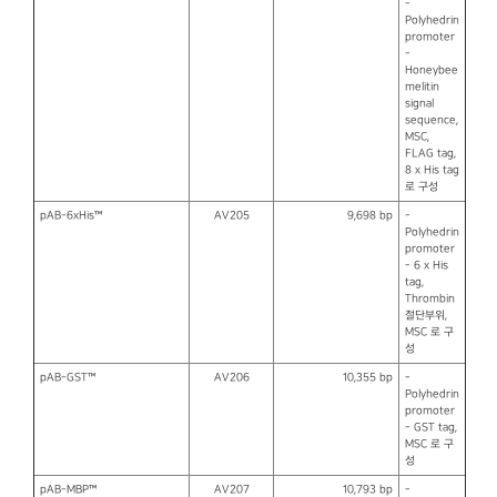
-
Polyhedrin
promoter
-
Honeybee
melitin
signal
sequence,
MSC,
FLAG tag,
8 x His tag
로 구성
pAB-6xHis™
AV205
9,698 bp
-
Polyhedrin
promoter
- 6 x His
tag,
Thrombin
절단부위,
MSC 로 구
성
pAB-GST™
AV206
10,355 bp
-
Polyhedrin
promoter
- GST tag,
MSC 로 구
성
pAB-MBP™
AV207
10,793 bp
-