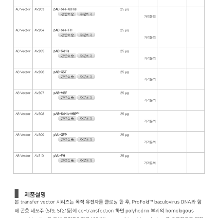
AB Vector
AV203
pAB-bee-8xHis
25 μg
가격문의
AB Vector
AV204
pAB-bee-FH
25 μg
가격문의
AB Vector
AV205
pAB-6xHis
25 μg
가격문의
AB Vector
AV206
pAB-GST
25 μg
가격문의
AB Vector
AV207
pAB-MBP
25 μg
가격문의
AB Vector
AV208
pAB-6xHis-MBP™
25 μg
가격문의
AB Vector
AV209
pVL-GFP
25 μg
가격문의
AB Vector
AV210
pVL-FH
25 μg
가격문의
제품설명
본 transfer vector 시리즈는 목적 유전자를 클로닝 한 후, ProFold™ baculovirus DNA와 함
께 곤충 세포주 (Sf9, Sf21등)에 co-transfection 하면 polyhedrin 부위의 homologous