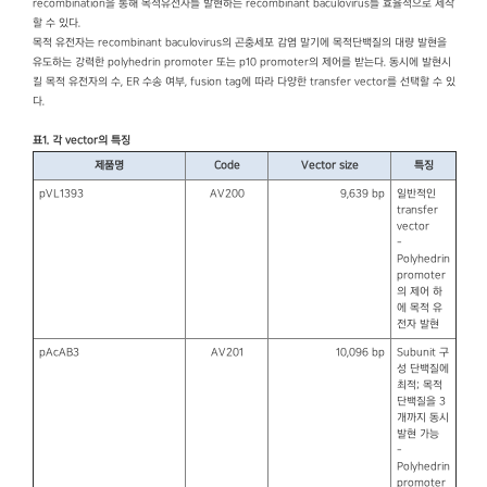
recombination을 통해 목적유전자를 발현하는 recombinant baculovirus를 효율적으로 제작
할 수 있다.
목적 유전자는 recombinant baculovirus의 곤충세포 감염 말기에 목적단백질의 대량 발현을
유도하는 강력한 polyhedrin promoter 또는 p10 promoter의 제어를 받는다. 동시에 발현시
킬 목적 유전자의 수, ER 수송 여부, fusion tag에 따라 다양한 transfer vector를 선택할 수 있
다.
표1. 각 vector의 특징
제품명
Code
Vector size
특징
pVL1393
AV200
9,639 bp
일반적인
transfer
vector
-
Polyhedrin
promoter
의 제어 하
에 목적 유
전자 발현
pAcAB3
AV201
10,096 bp
Subunit 구
성 단백질에
최적; 목적
단백질을 3
개까지 동시
발현 가능
-
Polyhedrin
promoter