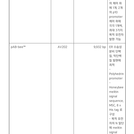
의 제어 하
에 1개, 2개
의 p10
promoter
제어 하에
각각 1개씩,
최대 3가지
목적 유전자
발현 가능
pAB-bee™
AV202
9,932 bp
ER 수송성
분비 단백
질, 막단백
질 발현에
최적
-
Polyhedrin
promoter
-
Honeybee
melitin
signal
sequence,
MSC, 8 x
His tag 로
구성
- 목적 유전
자의 N 말단
에 melitin
signal