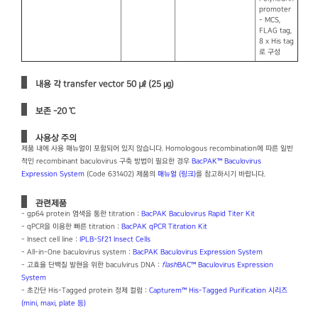
promoter
- MCS,
FLAG tag,
8 x His tag
로 구성
내용 각 transfer vector 50 ㎕ (25 ㎍)
보존 -20 ℃
사용상 주의
제품 내에 사용 매뉴얼이 포함되어 있지 않습니다. Homologous recombination에 따른 일반
적인 recombinant baculovirus 구축 방법이 필요한 경우
BacPAK™ Baculovirus
Expression System
(Code 631402) 제품의
매뉴얼 (링크)
를 참고하시기 바랍니다.
관련제품
- gp64 protein 염색을 통한 titration :
BacPAK Baculovirus Rapid Titer Kit
- qPCR을 이용한 빠른 titration :
BacPAK qPCR Titration Kit
- Insect cell line :
IPLB-Sf21 Insect Cells
- All-in-One baculovirus system :
BacPAK Baculovirus Expression System
- 고효율 단백질 발현을 위한 baculvirus DNA :
flash
BAC™ Baculovirus Expression
System
- 초간단 His-Tagged protein 정제 컬럼 :
Capturem™ His-Tagged Purification 시리즈
(mini, maxi, plate 등)