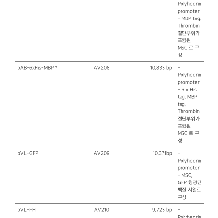
Polyhedrin
promoter
- MBP tag,
Thrombin
절단부위가
포함된
MSC 로 구
성
pAB-6xHis-MBP™
AV208
10,833 bp
-
Polyhedrin
promoter
- 6 x His
tag, MBP
tag,
Thrombin
절단부위가
포함된
MSC 로 구
성
pVL-GFP
AV209
10,371bp
-
Polyhedrin
promoter
- MSC,
GFP 형광단
백질 서열로
구성
pVL-FH
AV210
9,723 bp
-
Polyhedrin