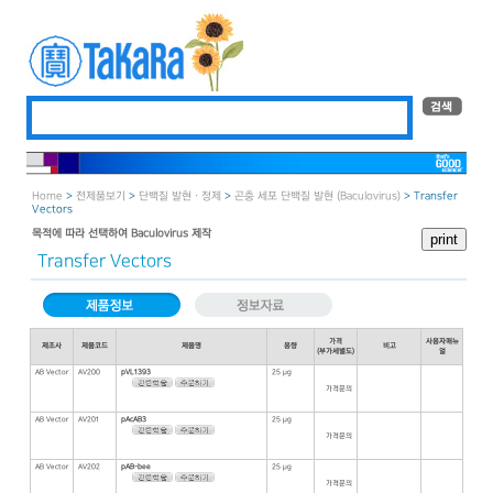
Home
>
전제품보기
>
단백질 발현 · 정제
>
곤충 세포 단백질 발현 (Baculovirus)
> Transfer
Vectors
목적에 따라 선택하여 Baculovirus 제작
Transfer Vectors
가격
사용자매뉴
제조사
제품코드
제품명
용량
비고
(부가세별도)
얼
AB Vector
AV200
pVL1393
25 μg
가격문의
AB Vector
AV201
pAcAB3
25 μg
가격문의
AB Vector
AV202
pAB-bee
25 μg
가격문의