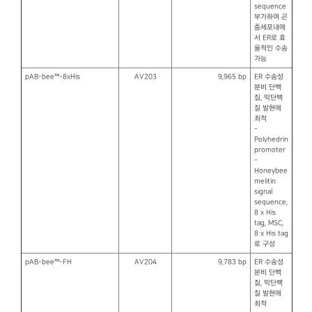
sequence
부가하여 곤
충세포내에
서 ER로 효
율적인 수송
가능
pAB-bee™-8xHis
AV203
9,965 bp
ER 수송성
분비 단백
질, 막단백
질 발현에
최적
-
Polyhedrin
promoter
-
Honeybee
melitin
signal
sequence,
8 x His
tag, MSC,
8 x His tag
로 구성
pAB-bee™-FH
AV204
9,783 bp
ER 수송성
분비 단백
질, 막단백
질 발현에
최적