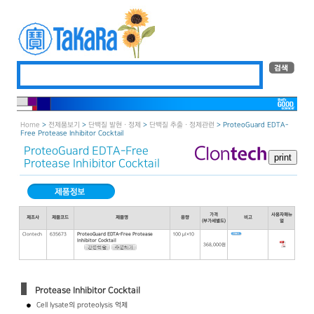
Home
>
전제품보기
>
단백질 발현 · 정제
>
단백질 추출 · 정제관련
> ProteoGuard EDTA-
Free Protease Inhibitor Cocktail
ProteoGuard EDTA-Free
Protease Inhibitor Cocktail
가격
사용자매뉴
제조사
제품코드
제품명
용량
비고
(부가세별도)
얼
Clontech
635673
ProteoGuard EDTA-Free Protease
100 μl×10
Inhibitor Cocktail
368,000원
Protease Inhibitor Cocktail
Cell lysate의 proteolysis 억제