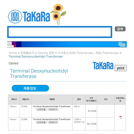
Home
>
전제품보기
>
Cloning 관련
>
수식효소／DNA Polymerase、RNA Polymerase
>
Terminal Deoxynucleotidyl Transferase
Cloned
Terminal Deoxynucleotidyl
Transferase
가격
사용자매뉴
제조사
제품코드
제품명
용량
비고
(부가세별도)
얼
Takara
2230A
Terminal Deoxynucleotidyl Transferase
300 U
85,000원
Takara
2230B
Terminal Deoxynucleotidyl Transferase
1,500 U
(2230A x 5)
382,500원