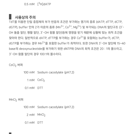
3
0.5 mM
[
H]dATP
사용상의 주의
TdT를 이용한 단일 중합체의 부가 반응의 조건은 부가하는 염기의 종류 (dATP, dTTP, dCTP,
2+
2+
2+
dGTP), buffer 안의 2가 이온의 종류 (Mn
, Co
, Mg
) 및 부가되는 DNA의 말단구조 (3’-
OH 돌출 말단, 평활 말단, 3’-OH 함몰 말단)등에 영향을 받기 때문에 상황에 맞는 최적 조건을
2+
찾아야 한다. 일반적으로 dATP, dTTP를 부가하는 경우 Co
을 포함하는 buffer가, dCTP,
2+
dGTP를 부가하는 경우 Mn
를 포함한 buffer가 최적이다. 또한 DNA의 3’-OH 말단에 15~40
base의 deoxynucleotide를 부가하기 위한 dNTP와 DNA의 최적 조건은 20 : 1의 몰수이고,
3’-OH 함몰 말단의 경우 100:1의 몰수이다.
CoCl
버퍼
2
100 mM
Sodium cacodylate (pH7.2)
CoCl
1 mM
2
0.1 mM
DTT
MnCl
버퍼
2
100 mM
Sodium cacodylate (pH7.2)
MnCl
2 mM
2
0.1 mM
DTT