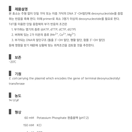
제품설명
본 효소는 주형 없이 단일 가닥 또는 이중 가닥의 DNA 3’-OH말단에 deoxynucleotide를 중합
하는 반응을 촉매 한다. 이때 primer로 최소 3염기 이상의 deoxynucleotide를 필요로 한다.
TdT를 이용한 단일 중합체의 부가 반응의 조건은
1. 부가하는 염기의 종류 (dATP, dTTP, dCTP, dGTP)
2+
2+
2+
2. 버퍼에 있는 2가 이온의 종류 (Mn
, Co
, Mg
)
3. 부가되는 DNA의 말단구조 (돌출 3’-OH 말단, 평활 말단, 함몰 3’-OH 말단)
등에 영향을 받기 때문에 상황에 맞는 최적조건을 검토할 것을 추천한다.
보존
-20℃
기원
E. coli
carrying the plasmid which encodes the gene of terminal deoxynucleotidyl
transferase
농도
14 U/㎕
형상
60 mM
Potassium Phosphate 완충용액 (pH7.2)
150 mM
KCl