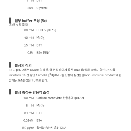
1 mM
DTT
50%
Glycerol
첨부 buffer 조성 (5x)
(Tailing 반응용)
500 mM
HEPES (pH7.2)
MgCl
40 mM
2
0.5 mM
DTT
0.1%
BSA [별첨]
활성의 정의
37℃, pH7.2에서 DNase 처리 후 열 변성 송아지 흉선 DNA (활성화 송아지 흉선 DNA)를
3
initiator로 1시간 동안 1 nmol의 [
H]dATP를 산성의 침전물을(acid-insoluble products) 합
성하는 효소활성을 1 U으로 한다.
활성 측정용 반응액 조성
100 mM
Sodium cacodylate 완충용액 (pH7.2)
MgCl
8 mM
2
0.1 mM
DTT
0.024%
BSA
160 ㎍/㎖
활성화 송아지 흉선 DNA