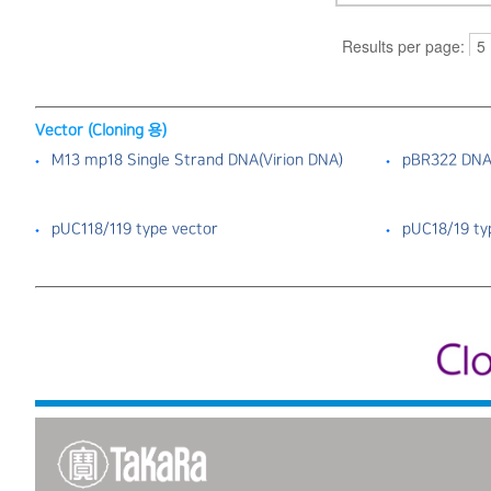
Vector (Cloning 용)
M13 mp18 Single Strand DNA（Virion DNA）
pBR322 DN
pUC118/119 type vector
pUC18/19 ty