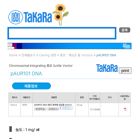
Home
>
전제품보기
>
Cloning 관련
>
효모 · 계상균 용 Vectors
> pAUR101 DNA
Chromosomal Integrating 효모 Suttle Vector
pAUR101 DNA
가격
사용자매뉴
제조사
제품코드
제품명
용량
비고
(부가세별도)
얼
Takara
3600
pAUR101 DNA (효모 염색체 삽입형 vector)
20 μg
517,000원
농도 : 1 mg/ ㎖