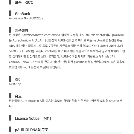
보존 : -20℃
GenBank
Accession No. AB012282
제품설명
본 제품은
Saccharomyces cerevisiae
의 염색체 도입형 효모 shuttle vector이다. pAUR101
은 Aureobasidin A (AbA) 내성유전자 AUR1-C를 선택 마커로 하는 vector로 형질전환체는
AbA 내성이다. 클로닝 사이트로 7종류의 제한효소 절단부위 (
Sac
I,
Kpn
I,
Sma
I,
Xba
I,
Sal
I,
Sse
8387 I,
Sph
I)를 갖는다. vector는 효모 내에서는 자율적으로 복제하지 않고 염색체에 도입
된 상태에서만 안정적으로 보유· 유지된다. AUR1-C 유전자 내의 제한효소 부위 (
Bst
P I,
Eco
O65 I,
Bsi
W I,
Stu
I) 중 한군데 절단한 선형화된 plasmid로 형질전환함으로써 높은 효율로
효모염색체 (aur1 유전자 부위)에 도입된다.
길이
6,687 bp
용도
항생물질 Aureobasidin A를 이용한 효모의 형질전환을 위한 벡터 (염색체 도입형 shuttle 벡
터)
License Notice : [M11]
pAUR101 DNA의 구조