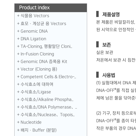
Product index
제품설명
식물용 Vectors
본 제품은 비알칼리성,
효모 · 계상균 용 Vectors
된 시약으로 안정적인 물
Genomic DNA
DNA Ligation
보존
TA-Cloning, 평활말단 Cloni..
실온 보관
In-Fusion Cloning
저온에서 보관 시 침전
Genomic DNA 증폭용 Kit
Vector (Cloning 용)
사용법
Competent Cells & Electro-..
(1) 실험대에서 DNA 
수식효소에 대하여
®
DNA-OFF
를 직접 실
수식효소／Ligase
체에 남은 물을 닦아준
수식효소／Alkaline Phospha..
수식효소／DNA Polymerase、..
(2) 기구, 장치 등으로
수식효소／Nuclease、Topois..
®
DNA-OFF
를 종이 타
Nucleotide
작은 부품의 경우 DNA
배지 · Buffer (분말)