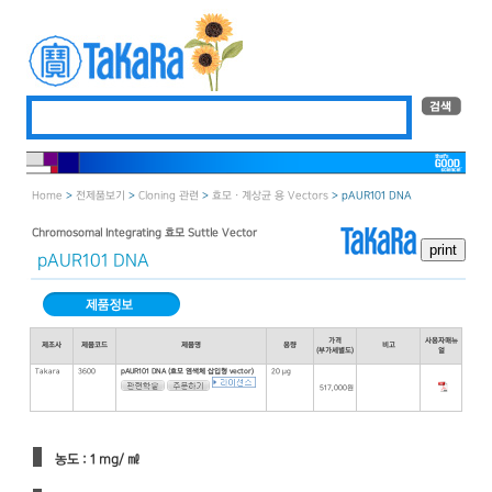
Home
>
전제품보기
>
Cloning 관련
>
효모 · 계상균 용 Vectors
> pAUR101 DNA
Chromosomal Integrating 효모 Suttle Vector
pAUR101 DNA
가격
사용자매뉴
제조사
제품코드
제품명
용량
비고
(부가세별도)
얼
Takara
3600
pAUR101 DNA (효모 염색체 삽입형 vector)
20 μg
517,000원
농도 : 1 mg/ ㎖