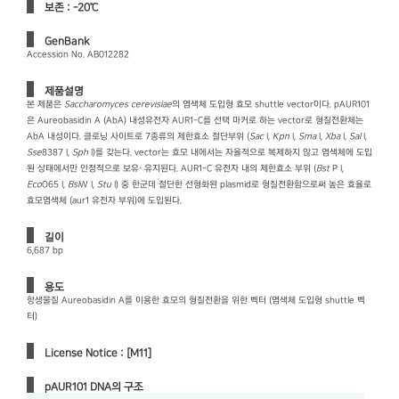
보존 : -20℃
GenBank
Accession No. AB012282
제품설명
본 제품은
Saccharomyces cerevisiae
의 염색체 도입형 효모 shuttle vector이다. pAUR101
은 Aureobasidin A (AbA) 내성유전자 AUR1-C를 선택 마커로 하는 vector로 형질전환체는
AbA 내성이다. 클로닝 사이트로 7종류의 제한효소 절단부위 (
Sac
I,
Kpn
I,
Sma
I,
Xba
I,
Sal
I,
Sse
8387 I,
Sph
I)를 갖는다. vector는 효모 내에서는 자율적으로 복제하지 않고 염색체에 도입
된 상태에서만 안정적으로 보유· 유지된다. AUR1-C 유전자 내의 제한효소 부위 (
Bst
P I,
Eco
O65 I,
Bsi
W I,
Stu
I) 중 한군데 절단한 선형화된 plasmid로 형질전환함으로써 높은 효율로
효모염색체 (aur1 유전자 부위)에 도입된다.
길이
6,687 bp
용도
항생물질 Aureobasidin A를 이용한 효모의 형질전환을 위한 벡터 (염색체 도입형 shuttle 벡
터)
License Notice : [M11]
pAUR101 DNA의 구조